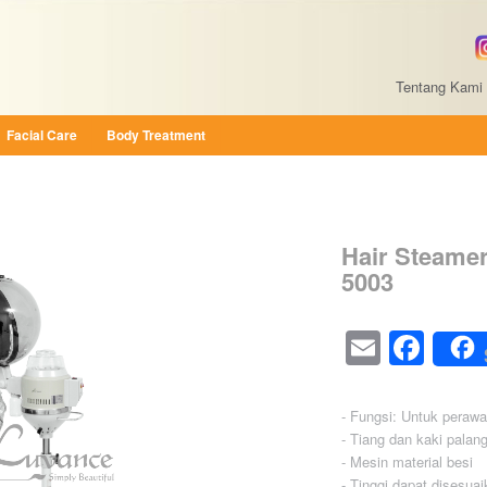
Tentang Kami
Facial Care
Body Treatment
Hair Steamer
5003
Email
Fac
- Fungsi: Untuk peraw
- Tiang dan kaki palang
- Mesin material besi
- Tinggi dapat disesua