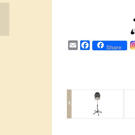
Micromist Steamer LHD 5808
Email
Facebook
Share
Hair Dryer LHD 5041
Hair