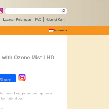
Layanan Pelanggan
FAQ
Hubungi Kami
Indonesia
 with Ozone Mist LHD
ebook
Share
atan rambut uap panas dan uap ozone
 bermaterial besi
ikan