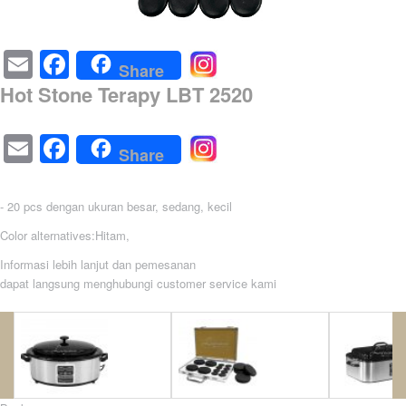
Email
Facebook
Share
Hot Stone Terapy LBT 2520
Email
Facebook
Share
- 20 pcs dengan ukuran besar, sedang, kecil
Color alternatives:Hitam,
Informasi lebih lanjut dan pemesanan
dapat langsung menghubungi customer service kami