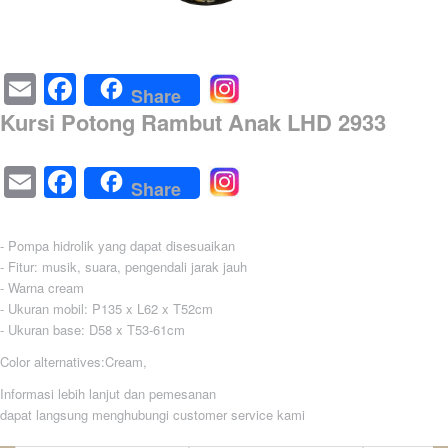
Email
Facebook
Share
Kursi Potong Rambut Anak LHD 2933
Email
Facebook
Share
- Pompa hidrolik yang dapat disesuaikan
- Fitur: musik, suara, pengendali jarak jauh
- Warna cream
- Ukuran mobil: P135 x L62 x T52cm
- Ukuran base: D58 x T53-61cm
Color alternatives:Cream,
Informasi lebih lanjut dan pemesanan
dapat langsung menghubungi customer service kami