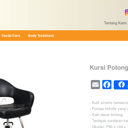
Tentang Kami
Facial Care
Body Treatment
Kursi Poton
Email
Fac
- Kulit sintetis berwarn
- Pompa hidrolik yang 
- Kaki dasar bintang
- Terdapat sandaran ka
- Ukuran: P85 x L64 x