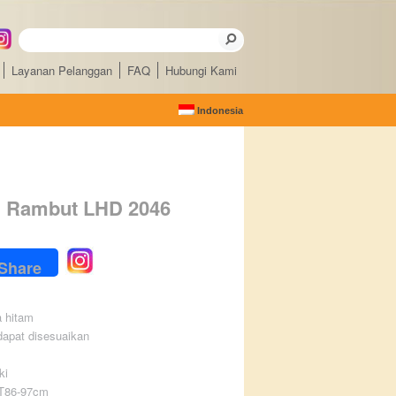
Layanan Pelanggan
FAQ
Hubungi Kami
Indonesia
g Rambut LHD 2046
ebook
Share
a hitam
dapat disesuaikan
ki
 T86-97cm