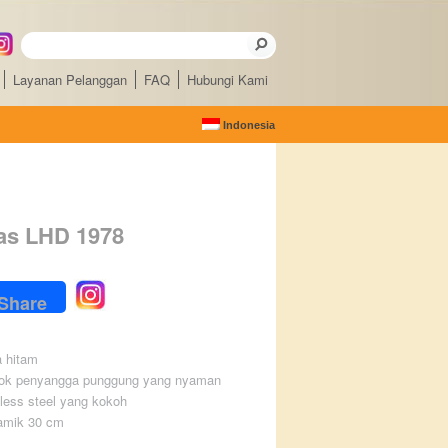
Layanan Pelanggan
FAQ
Hubungi Kami
Indonesia
as LHD 1978
ebook
Share
a hitam
 jok penyangga punggung yang nyaman
nless steel yang kokoh
ramik 30 cm