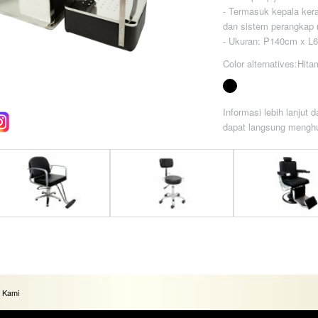
- Termasuk kepala ker
dan sistem perangkap 
- Ukuran: P140cm x L6
Color alternatives:Hita
Informasi lebih lanjut
dapat langsung menghu
i Potong Rambut LHD
Kursi Bulat LVC 5371
Kursi Barber LHD 3160
 Kami