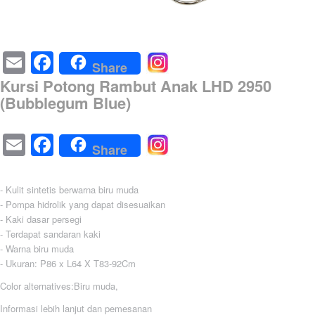
Email
Facebook
Share
Kursi Potong Rambut Anak LHD 2950
(Bubblegum Blue)
Email
Facebook
Share
- Kulit sintetis berwarna biru muda
- Pompa hidrolik yang dapat disesuaikan
- Kaki dasar persegi
- Terdapat sandaran kaki
- Warna biru muda
- Ukuran: P86 x L64 X T83-92Cm
Color alternatives:Biru muda,
Informasi lebih lanjut dan pemesanan